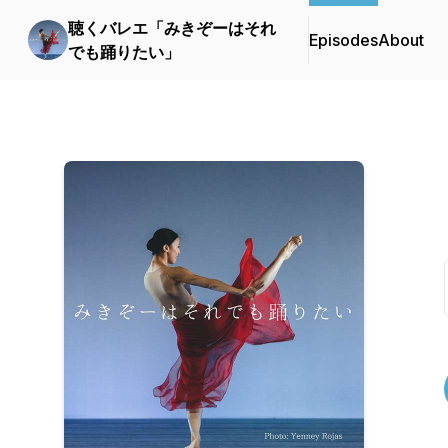
聴くバレエ「みきぞーはそれ
Episodes
About
でも踊りたい」