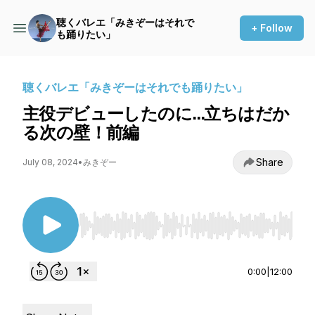
聴くバレエ「みきぞーはそれで
+ Follow
も踊りたい」
聴くバレエ「みきぞーはそれでも踊りたい」
主役デビューしたのに…立ちはだか
る次の壁！前編
Share
July 08, 2024
•
みきぞー
Use Left/Right to seek, Home/End to jump to st
0:00
|
12:00